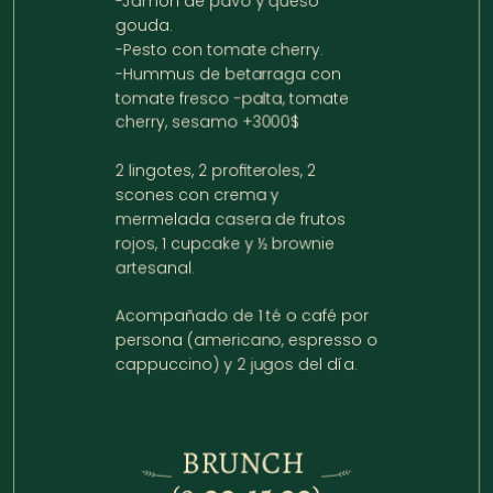
-Jamón de pavo y queso 
gouda.

-Pesto con tomate cherry.

-Hummus de betarraga con 
tomate fresco -palta, tomate 
cherry, sesamo +3000$

2 lingotes, 2 profiteroles, 2 
scones con crema y 
mermelada casera de frutos 
rojos, 1 cupcake y ½ brownie 
artesanal.

Acompañado de 1 té o café por 
persona (americano, espresso o 
cappuccino) y 2 jugos del día.
BRUNCH 